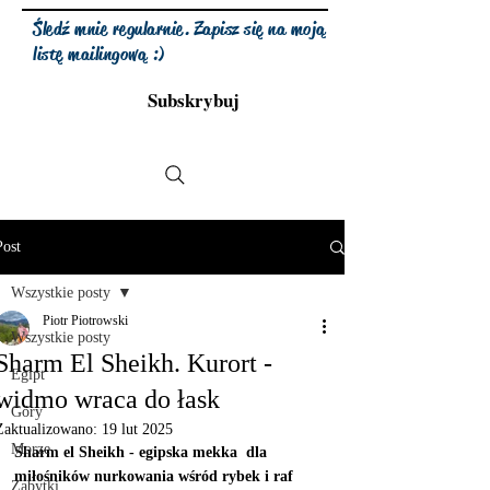
Śledź mnie regularnie. Zapisz się na moją
listę mailingową :)
Subskrybuj
Post
Wszystkie posty
Piotr Piotrowski
Wszystkie posty
Sharm El Sheikh. Kurort -
Egipt
widmo wraca do łask
Góry
Zaktualizowano:
19 lut 2025
Morze
Sharm el Sheikh - egipska mekka  dla 
miłośników nurkowania wśród rybek i raf 
Zabytki