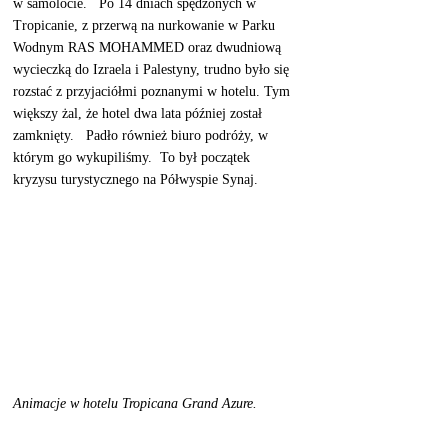
w samolocie.   Po 14 dniach spędzonych w 
Tropicanie, z przerwą na nurkowanie w Parku 
Wodnym RAS MOHAMMED oraz dwudniową 
wycieczką do Izraela i Palestyny, trudno było się 
rozstać z przyjaciółmi poznanymi w hotelu. Tym 
większy żal, że hotel dwa lata później został 
zamknięty.   Padło również biuro podróży, w 
którym go wykupiliśmy.  To był początek 
kryzysu turystycznego na Półwyspie Synaj.  
Animacje w hotelu Tropicana Grand Azure. 