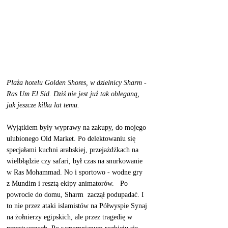
Plaża hotelu Golden Shores, w dzielnicy Sharm - 
Ras Um El Sid. Dziś nie jest już tak obleganą, 
jak jeszcze kilka lat temu. 
Wyjątkiem były wyprawy na zakupy, do mojego 
ulubionego Old Market. Po delektowaniu się 
specjałami kuchni arabskiej, przejażdżkach na 
wielbłądzie czy safari, był czas na snurkowanie 
w Ras Mohammad. No i sportowo - wodne gry  
z Mundim i resztą ekipy animatorów.   Po 
powrocie do domu, Sharm  zaczął podupadać. I 
to nie przez ataki islamistów na Półwyspie Synaj 
na żołnierzy egipskich, ale przez tragedię w 