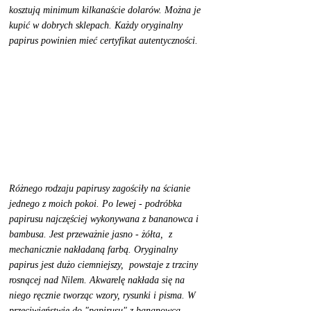
kosztują minimum kilkanaście dolarów. Można je 
kupić w dobrych sklepach. Każdy oryginalny 
papirus powinien mieć certyfikat autentyczności.  
Różnego rodzaju papirusy zagościły na ścianie 
jednego z moich pokoi. Po lewej - podróbka 
papirusu najczęściej wykonywana z bananowca i 
bambusa. Jest przeważnie jasno - żółta,  z 
mechanicznie nakładaną farbą. Oryginalny 
papirus jest dużo ciemniejszy,  powstaje z trzciny 
rosnącej nad Nilem. Akwarelę nakłada się na 
niego ręcznie tworząc wzory, rysunki i pisma. W 
przeciwieństwie do "papirusu" z bananowca, 