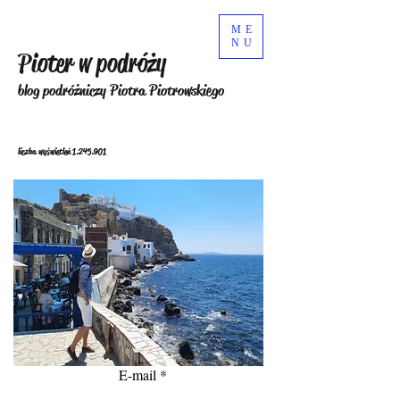
ME
NU
Pioter w podróży
blog podróżniczy Piotra Piotrowskiego
liczba wyświetleń
1.245.901
E-mail