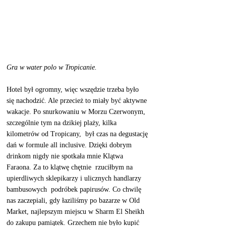
Gra w water polo w Tropicanie. 
Hotel był ogromny, więc wszędzie trzeba było 
się nachodzić. Ale przecież to miały być aktywne 
wakacje. Po snurkowaniu w Morzu Czerwonym, 
szczególnie tym na dzikiej plaży, kilka 
kilometrów od Tropicany,  był czas na degustację 
dań w formule all inclusive. Dzięki dobrym 
drinkom nigdy nie spotkała mnie Klątwa 
Faraona. Za to klątwę chętnie  rzuciłbym na 
upierdliwych sklepikarzy i ulicznych handlarzy 
bambusowych  podróbek papirusów. Co chwilę 
nas zaczepiali, gdy łaziliśmy po bazarze w Old 
Market, najlepszym miejscu w Sharm El Sheikh 
do zakupu pamiątek. Grzechem nie było kupić 