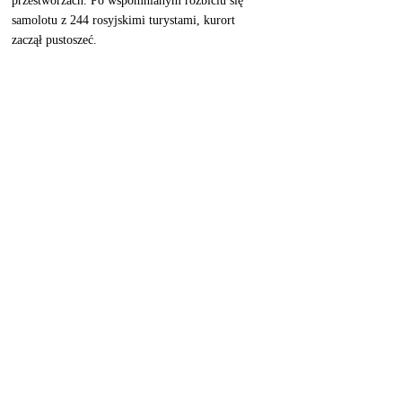
przestworzach. Po wspomnianym rozbiciu się 
samolotu z 244 rosyjskimi turystami, kurort 
zaczął pustoszeć.
Snurkowanie w Ras Mohammed.
Władze Egiptu tracąc dochody z turystyki, 
zadbały o zwiększenie kontroli na lotnisku oraz 
bezpieczeństwa w samym miasteczku. Pytanie 
tylko, czy każdemu będzie się podobał widok 
służb mundurowych z karabinami, żołnierzy 
obecnych  w każdej dzielnicy? Polskie 
Ministerstwo Spraw Zagranicznych ostrzega:  
„W Egipcie występuje wysokie zagrożenie 