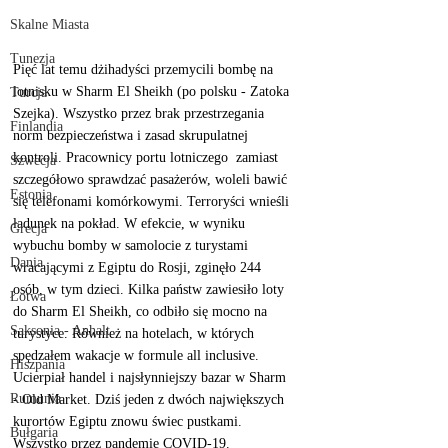
Skalne Miasta
Tunezja
Pięć lat temu dżihadyści przemycili bombę na 
lotnisku w Sharm El Sheikh (po polsku - Zatoka 
Turcja
Szejka). Wszystko przez brak przestrzegania 
Finlandia
norm bezpieczeństwa i zasad skrupulatnej 
kontroli. Pracownicy portu lotniczego  zamiast 
Szwecja
szczegółowo sprawdzać pasażerów, woleli bawić 
Estonia
się telefonami komórkowymi. Terroryści wnieśli 
ładunek na pokład. W efekcie, w wyniku 
Grecja
wybuchu bomby w samolocie z turystami 
Dania
wracającymi z Egiptu do Rosji, zginęło 244 
osób, w tym dzieci. Kilka państw zawiesiło loty 
Łotwa
do Sharm El Sheikh, co odbiło się mocno na 
Saksonia - Anhalt
turystyce. Również na hotelach, w których 
spędzałem wakacje w formule all inclusive. 
Hiszpania
Ucierpiał handel i najsłynniejszy bazar w Sharm 
Rumunia
- Old Market. Dziś jeden z dwóch największych 
kurortów Egiptu znowu świec pustkami. 
Bułgaria
Wszystko przez pandemię COVID-19. 