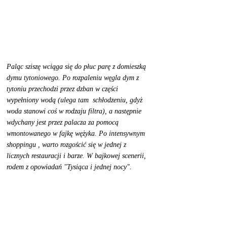
Paląc sziszę wciąga się do płuc parę z domieszką 
dymu tytoniowego. Po rozpaleniu węgla dym z  
tytoniu przechodzi przez dzban w części 
wypełniony wodą (ulega tam  schłodzeniu, gdyż 
woda stanowi coś w rodzaju filtra), a następnie  
wdychany jest przez palacza za pomocą 
wmontowanego w fajkę wężyka. Po intensywnym 
shoppingu , warto rozgościć się w jednej z 
licznych restauracji i barze. W bajkowej scenerii, 
rodem z opowiadań "Tysiąca i jednej nocy". 