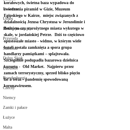
koralowych, świetna baza wypadowa do 
Rowerowo
zwiedzania piramid w Gizie, Muzeum 
Egipskiego w Kairze,  miejsc związanych z 
Urbex
działalnością Jezusa Chrystusa w Jerozolimie i 
Betlejem czy starożytnego miasta wykutego w 
Hotele (recenzje)
skale, w jordańskiej Petrze.  Dziś to częściowo 
Przyroda
opustoszałe miasto - widmo, w którym wiele 
hoteli została zamknięta a spora grupa 
Saksonia
handlarzy pamiątkami – splajtowała. 
Dolny Śląsk
Szczególnie podupadła bazarowa dzielnica 
kurortu -  Old Market.  Najpierw przez 
Lubuskie
zamach terrorystyczny, sprzed blisko pięciu 
Brandenburgia
lat a teraz - pandemię spowodowaną 
koronawirusem. 
Czechy
Niemcy
Zamki i pałace
Łużyce
Malta