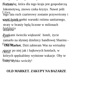
Turystykę, która dla tego kraju jest gospodarczą 
Podhale
lokomotywą, znowu czeka kryzys. Nawet jeśli 
Litwa
tego lata ruch czarterowy zostanie przywrócony i 
część hoteli spełni warunki reżimu sanitarnego, 
Wielkopolska
straty w branży będą liczone w milionach 
Andaluzja
dolarów. 
Pustkami świeciła większość  hoteli, życie 
Sport
zamarło na słynnej dzielnicy handlowej Sharmu - 
Francja
Old Market. 
Dziś zabieram Was na wirtualny 
spacer po niej jak i bajkowych hotelach, w 
Oman
których spędzaliśmy wyśnione wakacje. Oby te 
Pomorze
czasy szybko wróciły!
OLD MARKET. ZAKUPY NA BAZARZE