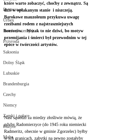
które warto zobaczyć, choćby z zewnątrz. Są 
Rowerowo
dziś w opłakanym stanie  i niszczeją.  
Barokowe mauzoleum przykuwa uwagę 
Urbex
rzeźbami rodem z najstraszniejszych 
Hotele (recenzje)
horrorów.   Wszak to nie dziwi, bo motyw 
przemijania i śmierci był przewodnim w tej 
Przyroda
epoce w twórczości artystów. 
Saksonia
Dolny Śląsk
Lubuskie
Brandenburgia
Czechy
Niemcy
Zamki i pałace
Nasi sąsiedzi za miedzy złośliwie mówią, że 
gdyby Radomierzyce (do 1945 roku niemiecki 
Łużyce
Radmeritz, obecnie w gminie Zgorzelec) byłby 
Malta
w ich granicach, zabytki na pewno zostałyby 