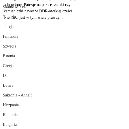
odnowione. Patrząc na pałace, zamki czy 
Skalne Miasta
kamieniczki nawet w DDR-owskiej części 
Tunezja
Niemiec, jest w tym wiele prawdy...
Turcja
Finlandia
Szwecja
Estonia
Grecja
Dania
Łotwa
Saksonia - Anhalt
Hiszpania
Rumunia
Bułgaria