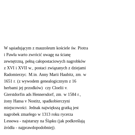
W sąsiadującym z mauzoleum kościele św. Piotra 
i Pawła warto zwrócić uwagę na ścianę 
zewnętrzną, pełną całopostaciowych nagrobków 
z XVI i XVII w., postaci związanych z dziejami 
Radomierzyc. M.in. Anny Marii Haubitz, zm. w 
1651 r. (z wywodem genealogicznym z 16 
herbami jej przodków)  czy Cloelii v. 
Gierstdorfin ads Hennersdorf, zm. w 1584 r., 
żony Hansa v Nostitz, spadkobierczyni 
miejscowości. Jednak największą gratką jest 
nagrobek zmarłego w 1313 roku rycerza 
Lessowa - najstarszy na Śląsku (jak podkreślają 
źródła - najprawdopodobniej). 