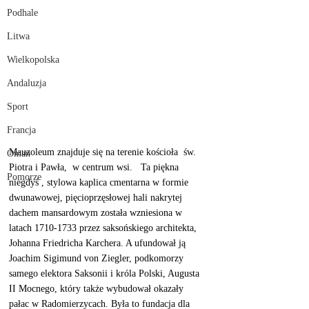
Podhale
Litwa
Wielkopolska
Andaluzja
Sport
Francja
Mauzoleum znajduje się na terenie kościoła  św. 
Oman
Piotra i Pawła,  w centrum wsi.   Ta piękna 
Pomorze
niegdyś , stylowa kaplica cmentarna w formie 
dwunawowej, pięcioprzęsłowej hali nakrytej 
dachem mansardowym została wzniesiona w 
latach 1710-1733 przez saksońskiego architekta, 
Johanna Friedricha Karchera. A ufundował ją 
Joachim Sigimund von Ziegler, podkomorzy 
samego elektora Saksonii i króla Polski, Augusta 
II Mocnego, który także wybudował okazały 
pałac w Radomierzycach. Była to fundacja dla 