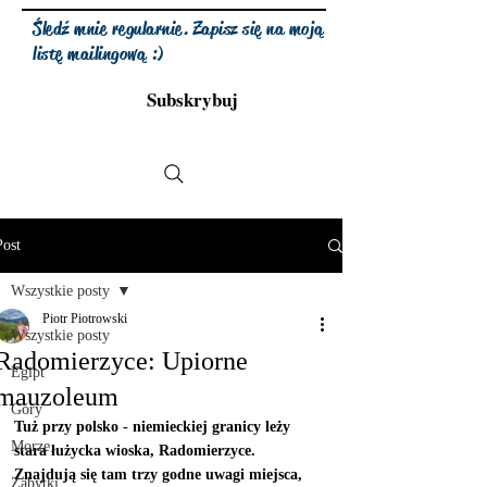
Śledź mnie regularnie. Zapisz się na moją
listę mailingową :)
Subskrybuj
Post
Wszystkie posty
Piotr Piotrowski
Wszystkie posty
Radomierzyce: Upiorne
Egipt
mauzoleum
Góry
Tuż przy polsko - niemieckiej granicy leży 
Morze
stara łużycka wioska, Radomierzyce.  
Znajdują się tam trzy godne uwagi miejsca, 
Zabytki