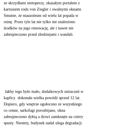
ze skrzydłami nietoperzy, okazałym portalem z 
kartuszem rodu von Ziegler i owalnymi oknami.  
Smutne, że mauzoleum od wielu lat popada w 
ruinę. Przez tyle lat nie tylko nie znaleziono 
środków na jego renowację, ale i nawet nie 
zabezpieczono przed złodziejami i wandali.  
 Jakby tego było mało, dodatkowych zniszczeń w 
kaplicy  dokonała wielka powódź sprzed 12 lat.   
Dopiero, gdy wnętrze ogołocono ze wszystkiego 
co cenne, sarkofagi porozbijano, okna 
zabezpieczono dyktą a drzwi zamknięte na cztery 
spusty. Niestety, budynek nadal ulega degradacji. 