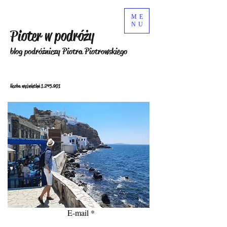
ME
NU
Pioter w podróży
blog podróżniczy Piotra Piotrowskiego
liczba wyświetleń
1.245.901
E-mail