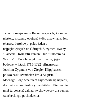
Trzecim miejscem w Radomierzycach, które też 
niestety, możemy obejrzeć tylko z zewnątrz, jest 
okazały, barokowy  pałac jeden z 
najpiękniejszych na Górnych Łużycach, zwany 
"Pałacem Dwunastu Panien"  lub "Pałacem na 
Wodzie" .  Podobnie jak mauzoleum, jego 
budowę w latach 1713-1722  sfinansował  
Joachim Zygmunt von Ziegler-Klipphausen, 
polsko-saski szambelan króla Augusta II 
Mocnego. Jego wnętrzem zajmowali się najlepsi, 
drezdeńscy rzemieślnicy i architekci. Pierwotnie 
miał tu powstać zakład wychowawczy dla panien 
szlacheckiego pochodzenia. 