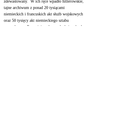
zdewastowany.  W ich ręce wpadło hitlerowskie, 
tajne archiwum z ponad 20 tysiącami 
niemieckich i francuskich akt służb wojskowych 
oraz 50 tysięcy akt niemieckiego sztabu 
generalnego.  Po wojnie pałac znalazł się rękach 
Skarbu Państwa, ale jak wiele państwowych 
majątków, dalej niszczał.  Na przełomie wieków 
rezydencję kupił Marek Głowacki, właściciel 
firmy Gerda. Jego plany adaptacji na hotel i 
centrum konferencyjne przerwała śmierć 
przedsiębiorcy w 2003 roku. 