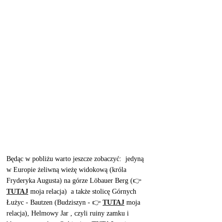
Będąc w pobliżu warto jeszcze zobaczyć:  jedyną 
w Europie żeliwną wieżę widokową (króla 
Fryderyka Augusta) na górze Löbauer Berg (👉 
TUTAJ
moja relacja)  a także stolicę Górnych 
Łużyc - Bautzen (Budziszyn -
👉 
TUTAJ
moja 
relacja), Helmowy Jar , czyli ruiny zamku i 