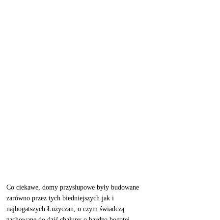
Co ciekawe, domy przysłupowe były budowane 
zarówno przez tych biedniejszych jak i 
najbogatszych Łużyczan, o czym świadczą 
zachowane do dziś chałupy o bardzo bogatej 