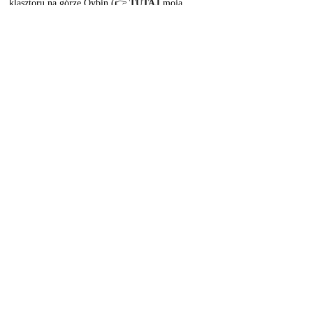
klasztoru na górze Oybin (👉 
TUTAJ
 moja 
relacja) a także słynące z Zasłon Wielkopostnych 
i nie tylko miasteczko Żytawa (Zittau -👉 
TUTAJ
moja relacja). 