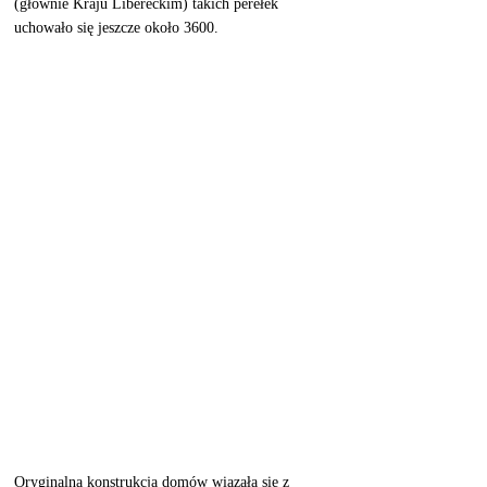
(głównie Kraju Libereckim) takich perełek 
uchowało się jeszcze około 3600. 
Oryginalna konstrukcja domów wiązała się z 