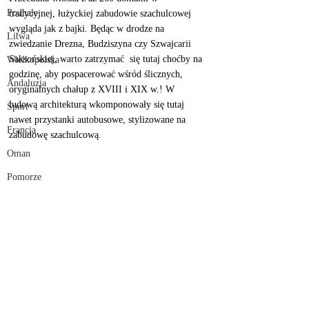
Podhale
tradycyjnej, łużyckiej zabudowie szachulcowej 
wygląda jak z bajki. Będąc w drodze na 
Litwa
zwiedzanie Drezna, Budziszyna czy Szwajcarii 
Saksońskiej, warto zatrzymać  się tutaj choćby na 
Wielkopolska
godzinę, aby pospacerować wśród ślicznych, 
Andaluzja
oryginalnych chałup z XVIII i XIX w.! W 
ludową architekturą wkomponowały się tutaj 
Sport
nawet przystanki autobusowe, stylizowane na  
Francja
zabudowę szachulcową.
Oman
Pomorze