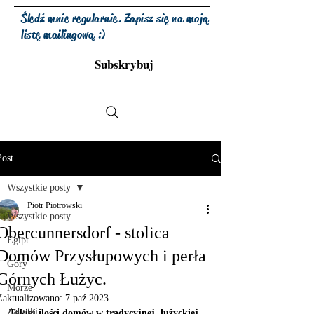
Śledź mnie regularnie. Zapisz się na moją
listę mailingową :)
Subskrybuj
Post
Wszystkie posty
Piotr Piotrowski
Wszystkie posty
Obercunnersdorf - stolica
Egipt
Domów Przysłupowych i perła
Góry
Górnych Łużyc.
Morze
Zaktualizowano:
7 paź 2023
Zabytki
Takiej ilości domów w tradycyjnej, łużyckiej 