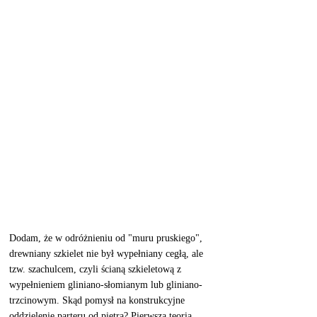
Dodam, że w odróżnieniu od "muru pruskiego", 
drewniany szkielet nie był wypełniany cegłą, ale 
tzw. szachulcem, czyli ścianą szkieletową z 
wypełnieniem gliniano-słomianym lub gliniano-
trzcinowym. Skąd pomysł na konstrukcyjne 
oddzielenie parteru od piętra? Pierwsza teoria 