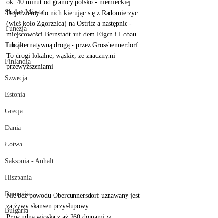
ok. 40 minut od granicy polsko - niemieckiej. 
Skalne Miasta
Dojedziemy do nich kierując się z Radomierzyc 
(wieś koło Zgorzelca) na Ostritz a następnie - 
Tunezja
miejscowości Bernstadt auf dem Eigen i Lobau 
lub alternatywną drogą - przez Grosshennerdorf. 
Turcja
To drogi lokalne, wąskie, ze znacznymi 
Finlandia
przewyższeniami. 
Szwecja
Estonia
Grecja
Dania
Łotwa
Saksonia - Anhalt
Hiszpania
Rumunia
Nie bez powodu Obercunnersdorf uznawany jest 
za żywy skansen przysłupowy.
Bułgaria
Przecudna wioska z aż 260 domami w 