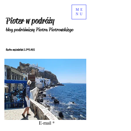
ME
NU
Pioter w podróży
blog podróżniczy Piotra Piotrowskiego
liczba wyświetleń
1.245.901
E-mail