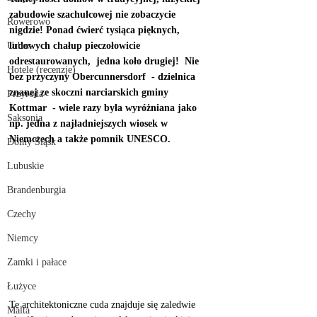
zabudowie szachulcowej nie zobaczycie 
Rowerowo
nigdzie! Ponad ćwierć tysiąca pięknych, 
Urbex
ludowych chałup pieczołowicie 
odrestaurowanych,  jedna koło drugiej!  Nie 
Hotele (recenzje)
bez przyczyny Obercunnersdorf  - dzielnica 
znanej ze skoczni narciarskich gminy 
Przyroda
Kottmar  - wiele razy była wyróżniana jako 
Saksonia
np. jedna z najładniejszych wiosek w 
Niemczech a także pomnik UNESCO. 
Dolny Śląsk
Lubuskie
Brandenburgia
Czechy
Niemcy
Zamki i pałace
Łużyce
Te architektoniczne cuda znajduje się zaledwie 
Malta