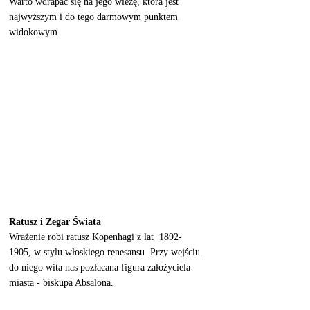
Warto wdrapać się na jego wieżę, która jest 
najwyższym i do tego darmowym punktem 
widokowym. 
Ratusz i Zegar Świata
Wrażenie robi ratusz Kopenhagi z lat  1892-
1905, w stylu włoskiego renesansu. Przy wejściu 
do niego wita nas pozłacana figura założyciela 
miasta - biskupa Absalona. 