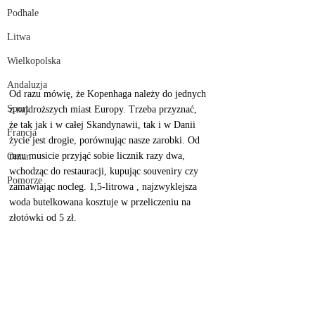
Podhale
Litwa
Wielkopolska
Andaluzja
Od razu mówię, że Kopenhaga należy do jednych 
Sport
z najdroższych miast Europy. Trzeba przyznać, 
że tak jak i w całej Skandynawii, tak i w Danii 
Francja
życie jest drogie, porównując nasze zarobki. Od 
razu musicie przyjąć sobie licznik razy dwa, 
Oman
wchodząc do restauracji, kupując souveniry czy 
Pomorze
zamawiając nocleg. 1,5-litrowa , najzwyklejsza 
woda butelkowana kosztuje w przeliczeniu na 
złotówki od 5 zł. 