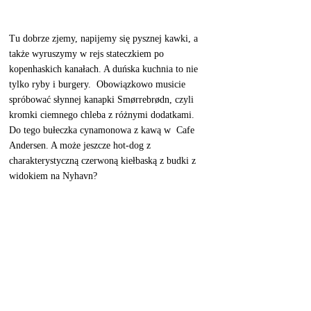
Tu dobrze zjemy, napijemy się pysznej kawki, a 
także wyruszymy w rejs stateczkiem po 
kopenhaskich kanałach. A duńska kuchnia to nie 
tylko ryby i burgery.  Obowiązkowo musicie 
spróbować słynnej kanapki Smørrebrødn, czyli 
kromki ciemnego chleba z różnymi dodatkami. 
Do tego bułeczka cynamonowa z kawą w  Cafe 
Andersen. A może jeszcze hot-dog z 
charakterystyczną czerwoną kiełbaską z budki z 
widokiem na Nyhavn?