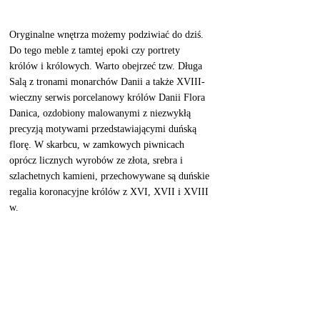
Oryginalne wnętrza możemy podziwiać do dziś. 
Do tego meble z tamtej epoki czy portrety 
królów i królowych. Warto obejrzeć tzw. Długa 
Salą z tronami monarchów Danii a także XVIII-
wieczny serwis porcelanowy królów Danii Flora 
Danica, ozdobiony malowanymi z niezwykłą 
precyzją motywami przedstawiającymi duńską 
florę. W skarbcu, w zamkowych piwnicach 
oprócz licznych wyrobów ze złota, srebra i 
szlachetnych kamieni, przechowywane są duńskie 
regalia koronacyjne królów z XVI, XVII i XVIII 
w. 