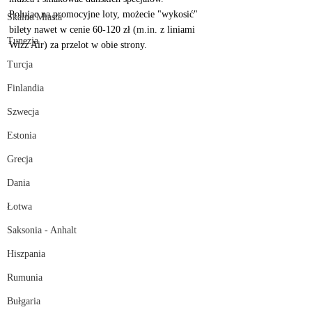
Polując na promocyjne loty, możecie "wykosić" 
Skalne Miasta
bilety nawet w cenie 60-120 zł (
m.in
. z liniami 
Tunezja
Wizz Air) za przelot w obie strony. 
Turcja
Finlandia
Szwecja
Estonia
Grecja
Dania
Łotwa
Saksonia - Anhalt
Hiszpania
Rumunia
Bułgaria