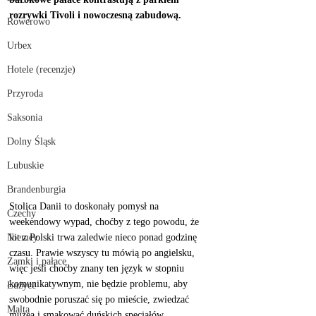
rozrywki Tivoli i nowoczesną zabudową. 
Rowerowo
Urbex
Hotele (recenzje)
Przyroda
Saksonia
Dolny Śląsk
Lubuskie
Brandenburgia
Stolica Danii to doskonały pomysł na 
Czechy
weekendowy wypad, choćby z tego powodu, że 
Niemcy
lot z Polski trwa zaledwie nieco ponad godzinę 
czasu. Prawie wszyscy tu mówią po angielsku, 
Zamki i pałace
więc jeśli choćby znany ten język w stopniu 
komunikatywnym, nie będzie problemu, aby 
Łużyce
swobodnie poruszać się po mieście, zwiedzać 
Malta
muzea i smakować duńskich specjałów. 