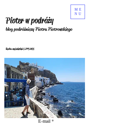
ME
NU
Pioter w podróży
blog podróżniczy Piotra Piotrowskiego
liczba wyświetleń
1.245.901
E-mail