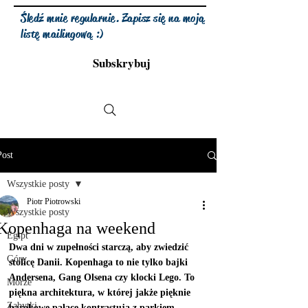
Śledź mnie regularnie. Zapisz się na moją
listę mailingową :)
Subskrybuj
Post
Wszystkie posty
Piotr Piotrowski
Wszystkie posty
Kopenhaga na weekend
Egipt
Dwa dni w zupełności starczą, aby zwiedzić 
Góry
stolicę Danii. Kopenhaga to nie tylko bajki 
Andersena, Gang Olsena czy klocki Lego. To 
Morze
piękna architektura, w której jakże pięknie
Zabytki
barokowe pałace kontrastują z parkiem 