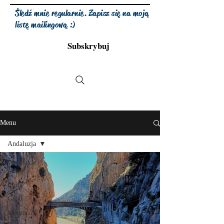
Śledź mnie regularnie. Zapisz się na moją
listę mailingową :)
Subskrybuj
Menu
Andaluzja
Wszystkie
posty
Egipt
Góry
Morze