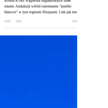
Ronda. Most, byki i churrosy.
Ronda to bez wątpienia najpiękniejsze białe
miasto Andaluzji wśród osiemnastu "pueblo
blancos" w tym regionie Hiszpanii. I tak jak inne,
obfituje w zabytki zarówno z czasów rzymskiego,
arabskiego jak i chrześcijańskiego panowania, ale
ma coś nadzwyczajnego w sobie - jest wręcz
przecięte na pół. Zawieszone nad przepaścią el
Tajo, zachwyca najpiękniejszym mostem w
Hiszpanii – blisko stumetrowym Puente Nuevo
(Nowy Most). Nie bez powodu jej urokiem
zachwycali się artyści pokro