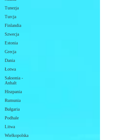
Nie każdy jednak planuje wakacje w tak
Tunezja
Turcja
Finlandia
Szwecja
Estonia
Grecja
Dania
Łotwa
Saksonia -
Anhalt
Hiszpania
Rumunia
Bułgaria
Podhale
Litwa
Wielkopolska