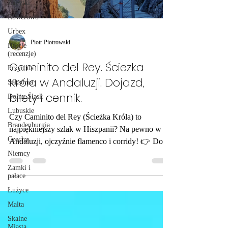
Zabytki
Rowerowo
Urbex
Piotr Piotrowski
Hotele
(recenzje)
Caminito del Rey. Ścieżka
Przyroda
Króla w Andaluzji. Dojazd,
Saksonia
bilety i cennik.
Dolny Śląsk
Lubuskie
Czy Caminito del Rey (Ścieżka Króla) to
Brandenburgia
najpiękniejszy szlak w Hiszpanii? Na pewno w
Czechy
Andaluzji, ojczyźnie flamenco i corridy! 👉 Do
tego bajkowego wąwozu w południowej
Niemcy
Hiszpanii dotrzecie autem w około godziny od
Zamki i
pałace
Malagi, dokąd możecie wybrać się samolotem z
większości lotnisk w Polsce. Bilety w cenie 10
Łużyce
euro można kupić online, na stronie
Malta
https://www.caminitodelrey.info/en/tickets/buy ,
Skalne
najlepiej z kilkumiesięcznym wyprzedzeniem. 👉
Miasta