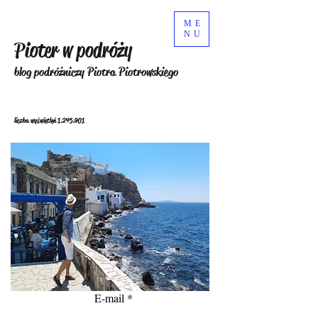
ME
NU
Pioter w podróży
blog podróżniczy Piotra Piotrowskiego
liczba wyświetleń
1.245.901
E-mail