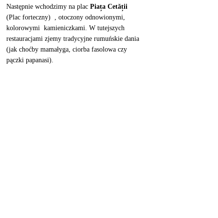
Następnie wchodzimy na plac 
Piața Cetății
(Plac forteczny)  , otoczony odnowionymi, 
kolorowymi  kamieniczkami. W tutejszych 
restauracjami zjemy tradycyjne rumuńskie dania  
(jak choćby mamałyga, ciorba fasolowa czy 
pączki papanasi). 