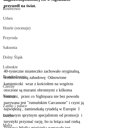
przyszedł na świat. 
Rowerowo
Urbex
Hotele (recenzje)
Przyroda
Saksonia
Dolny Śląsk
Lubuskie
40-tysieczne miasteczko zachowało oryginalną, 
Brandenburgia
średniowieczną zabudowę. Odnowione 
kamieniczki  wraz z kościołem na wzgórzu 
Czechy
otoczone są murami obronnymi z kilkoma 
Niemcy
basztami,  przez co Sighișoara nie bez powodu 
nazywana jest "rumuńskim Carcassone" i czyni ją 
Zamki i pałace
największą , zamieszkałą cytadelą w Europie  I 
trzeba tym sprytnym specjalistom od promocji  i 
Łużyce
turystyki przyznać rację, bo ta leżąca nad rzeką 
Malta
Tyrnawą Wielką mieścinka naprawdę jest 