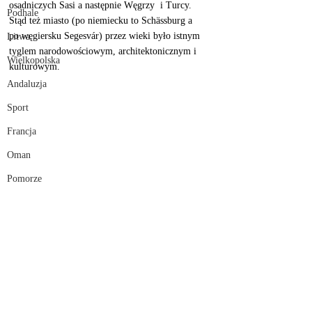
osadniczych Sasi a następnie Węgrzy  i Turcy.  
Podhale
Stąd też miasto (po niemiecku to Schässburg a 
po węgiersku Segesvár) przez wieki było istnym 
Litwa
tyglem narodowościowym, architektonicznym i 
Wielkopolska
kulturowym. 
Andaluzja
Sport
Francja
Oman
Pomorze