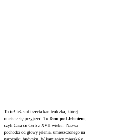
To tuż też stoi trzecia kamieniczka, której 
musicie się przyjrzeć. To 
Dom pod Jeleniem
, 
czyli Casa cu Cerb z XVII wieku.  Nazwa 
pochodzi od głowy jelenia, umieszczonego na 
narożniku budynku. W kamienicy mieszkały  