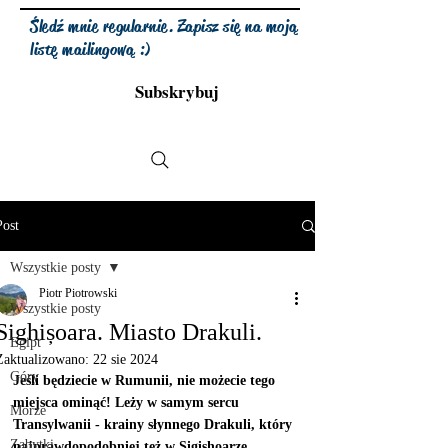
Śledź mnie regularnie. Zapisz się na moją
listę mailingową :)
Subskrybuj
Post
Wszystkie posty
Piotr Piotrowski
Wszystkie posty
Sighișoara. Miasto Drakuli.
Egipt
Zaktualizowano:
22 sie 2024
Góry
Jeśli będziecie w Rumunii, nie możecie tego 
miejsca ominąć! Leży w samym sercu 
Morze
Transylwanii - krainy słynnego Drakuli, który 
Zabytki
najprawdopodobniej też w Sigishoarze 