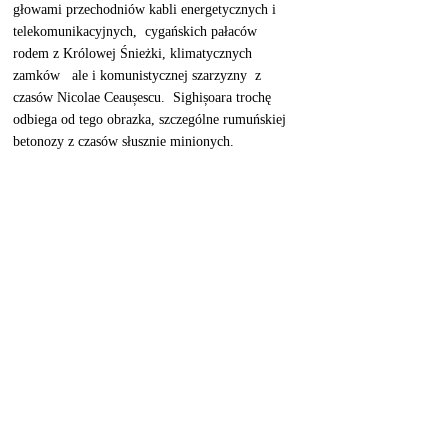
głowami przechodniów kabli energetycznych i 
telekomunikacyjnych,  cygańskich pałaców 
rodem z Królowej Śnieżki, klimatycznych 
zamków   ale i komunistycznej szarzyzny  z 
czasów Nicolae Ceaușescu.  Sighișoara trochę 
odbiega od tego obrazka, szczególne rumuńskiej 
betonozy z czasów słusznie minionych. 