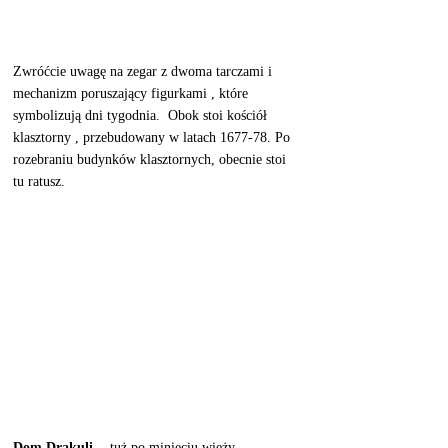
Zwróćcie uwagę na zegar z dwoma tarczami i 
mechanizm poruszający figurkami , które 
symbolizują dni tygodnia.  Obok stoi kościół 
klasztorny , przebudowany w latach 1677-78. Po 
rozebraniu budynków klasztornych, obecnie stoi 
tu ratusz.
Dom Drakuli
  - tuż po minięciu wieży 