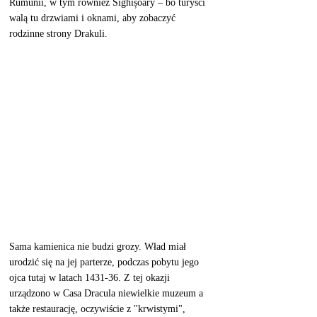
Rumunii, w tym również Sighișoary – bo turyści 
walą tu drzwiami i oknami, aby zobaczyć 
rodzinne strony Drakuli. 
Sama kamienica nie budzi grozy. Wład miał 
urodzić się na jej parterze, podczas pobytu jego 
ojca tutaj w latach 1431-36. Z tej okazji 
urządzono w Casa Dracula niewielkie muzeum a 
także restaurację, oczywiście z "krwistymi", 