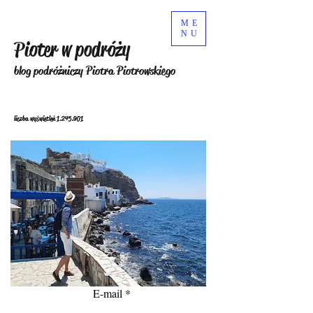
ME
NU
Pioter w podróży
blog podróżniczy Piotra Piotrowskiego
liczba wyświetleń
1.245.901
E-mail