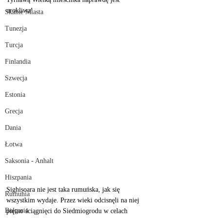
urokliwa!
Skalne Miasta
Tunezja
Turcja
Finlandia
Szwecja
Estonia
Grecja
Dania
Łotwa
Saksonia - Anhalt
Hiszpania
Sighișoara nie jest taka rumuńska, jak się 
Rumunia
wszystkim wydaje. Przez wieki odcisnęli na niej 
Bułgaria
piętno ściągnięci do Siedmiogrodu w celach 