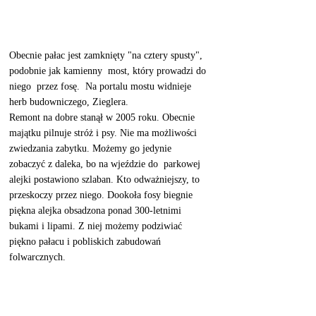
Obecnie pałac jest zamknięty "na cztery spusty", 
podobnie jak kamienny  most, który prowadzi do 
niego  przez fosę.  Na portalu mostu widnieje 
herb budowniczego, Zieglera.  
Remont na dobre stanął w 2005 roku. Obecnie 
majątku pilnuje stróż i psy. Nie ma możliwości 
zwiedzania zabytku. Możemy go jedynie 
zobaczyć z daleka, bo na wjeździe do  parkowej 
alejki postawiono szlaban. Kto odważniejszy, to 
przeskoczy przez niego. Dookoła fosy biegnie 
piękna alejka obsadzona ponad 300-letnimi 
bukami i lipami. Z niej możemy podziwiać 
piękno pałacu i pobliskich zabudowań 
folwarcznych.