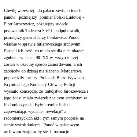
Chwilę wcześniej,  do pałacu zawitało trzech 
panów:  późniejszy  premier Polski Ludowej -  
Piotr Jaroszewicz, późniejszy sudecki 
przewodnik Tadeusza Steć i  podpułkownik, 
późniejszy generał Jerzy Fonkowicz. Ponoć 
właśnie w sprawie hitlerowskiego archiwum.  
Poznali ich treść, co miało się dla nich okazać 
zgubne - w latach 90. XX w. wszyscy trzej 
zostali w okrutny sposób zamordowani, a ich 
zabójców do dzisiaj nie złapano. Morderstwa 
poprzedziły tortury. Po latach Biuro Wywiadu 
Kryminalnego Komendy Głównej Policji 
wysnuło koncepcję, że  zabójstwo Jaroszewicza i 
jego żony  miało związek z tajnym archiwum w 
Radomierzycach. Były premier Polski 
zapowiadając wydanie "rewelacji" z 
radomierzyckich akt i tym samym podpisał na  
siebie wyrok śmierci.  Ponoć w pałacowym 
archiwum znajdowały się  informacje 