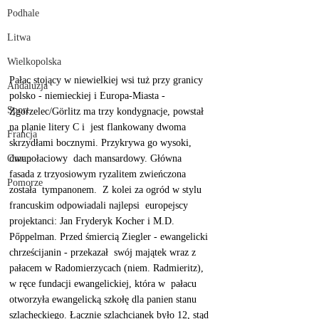
Podhale
Litwa
Wielkopolska
Pałac stojący w niewielkiej wsi tuż przy granicy 
Andaluzja
polsko - niemieckiej i Europa-Miasta - 
Sport
Zgorzelec/Görlitz ma trzy kondygnacje, powstał 
na planie litery C i  jest flankowany dwoma 
Francja
skrzydłami bocznymi. Przykrywa go wysoki, 
Oman
dwupołaciowy  dach mansardowy. Główna 
fasada z trzyosiowym ryzalitem zwieńczona 
Pomorze
została  tympanonem.  Z kolei za ogród w stylu 
francuskim odpowiadali najlepsi  europejscy 
projektanci: Jan Fryderyk Kocher i M.D. 
Pőppelman. Przed śmiercią Ziegler - ewangelicki 
chrześcijanin - przekazał  swój majątek wraz z 
pałacem w Radomierzycach (niem. Radmieritz), 
w ręce fundacji ewangelickiej, która w  pałacu 
otworzyła ewangelicką szkołę dla panien stanu 
szlacheckiego. Łącznie szlachcianek było 12, stąd 