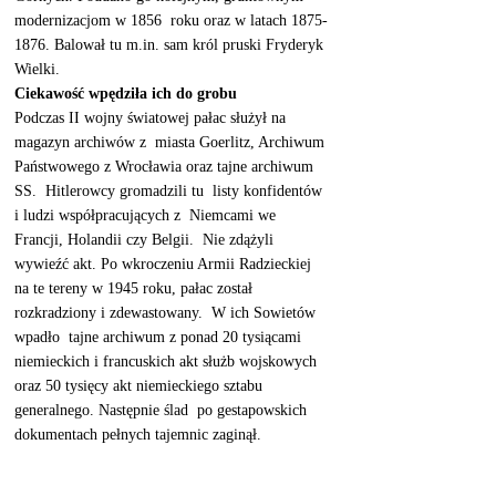
modernizacjom w 1856  roku oraz w latach 1875-
1876. Balował tu m.in. sam król pruski Fryderyk 
Wielki.
Ciekawość wpędziła ich do grobu
Podczas II wojny światowej pałac służył na 
magazyn archiwów z  miasta Goerlitz, Archiwum 
Państwowego z Wrocławia oraz tajne archiwum  
SS.  Hitlerowcy gromadzili tu  listy konfidentów 
i ludzi współpracujących z  Niemcami we 
Francji, Holandii czy Belgii.  Nie zdążyli 
wywieźć akt. Po wkroczeniu Armii Radzieckiej 
na te tereny w 1945 roku, pałac został 
rozkradziony i zdewastowany.  W ich Sowietów 
wpadło  tajne archiwum z ponad 20 tysiącami 
niemieckich i francuskich akt służb wojskowych 
oraz 50 tysięcy akt niemieckiego sztabu 
generalnego. Następnie ślad  po gestapowskich 
dokumentach pełnych tajemnic zaginął. 