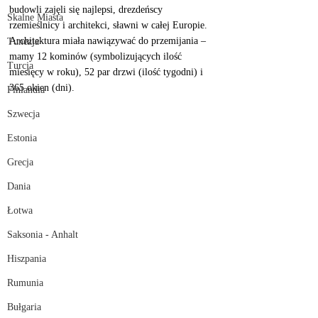
budowli zajęli się najlepsi, drezdeńscy 
Skalne Miasta
rzemieślnicy i architekci, sławni w całej Europie. 
Architektura miała nawiązywać do przemijania – 
Tunezja
mamy 12 kominów (symbolizujących ilość 
Turcja
miesięcy w roku), 52 par drzwi (ilość tygodni) i 
365 okien (dni). 
Finlandia
Szwecja
Estonia
Grecja
Dania
Łotwa
Saksonia - Anhalt
Hiszpania
Rumunia
Bułgaria