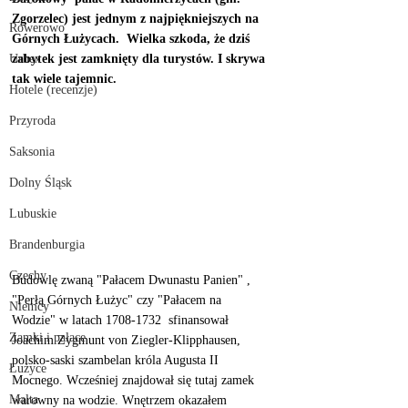
Zgorzelec) jest jednym z najpiękniejszych na 
Rowerowo
Górnych Łużycach.  Wielka szkoda, że dziś 
Urbex
zabytek jest zamknięty dla turystów. I skrywa 
tak wiele tajemnic. 
Hotele (recenzje)
Przyroda
Saksonia
Dolny Śląsk
Lubuskie
Brandenburgia
Czechy
Budowlę zwaną "Pałacem Dwunastu Panien" , 
"Perłą Górnych Łużyc" czy "Pałacem na 
Niemcy
Wodzie" w latach 1708-1732  sfinansował  
Zamki i pałace
Joachim Zygmunt von Ziegler-Klipphausen, 
polsko-saski szambelan króla Augusta II 
Łużyce
Mocnego. Wcześniej znajdował się tutaj zamek 
Malta
warowny na wodzie. Wnętrzem okazałem 