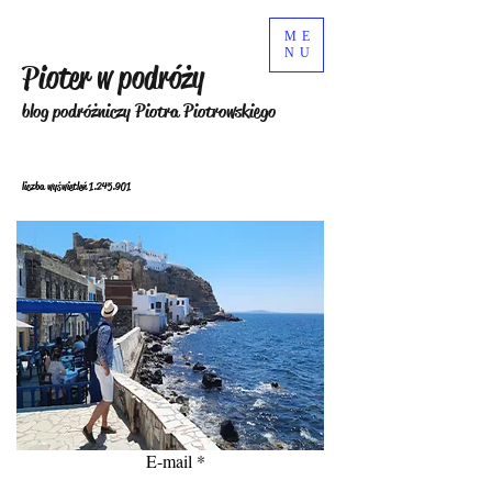
ME
NU
Pioter w podróży
blog podróżniczy Piotra Piotrowskiego
liczba wyświetleń
1.245.901
E-mail