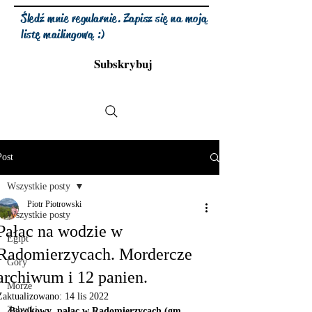
Śledź mnie regularnie. Zapisz się na moją
listę mailingową :)
Subskrybuj
Post
Wszystkie posty
Piotr Piotrowski
Wszystkie posty
Pałac na wodzie w
Egipt
Radomierzycach. Mordercze
Góry
archiwum i 12 panien.
Morze
Zaktualizowano:
14 lis 2022
Zabytki
Barokowy  pałac w Radomierzycach (gm. 