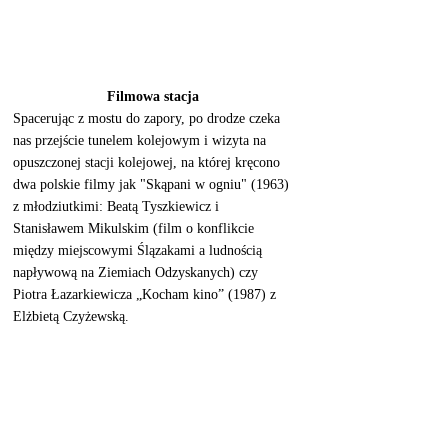
Filmowa stacja 
Spacerując z mostu do zapory, po drodze czeka 
nas przejście tunelem kolejowym i wizyta na 
opuszczonej stacji kolejowej, na której kręcono  
dwa polskie filmy jak "Skąpani w ogniu" (1963) 
z młodziutkimi: Beatą Tyszkiewicz i 
Stanisławem Mikulskim (film o konflikcie 
między miejscowymi Ślązakami a ludnością 
napływową na Ziemiach Odzyskanych) czy 
Piotra Łazarkiewicza „Kocham kino” (1987) z 
Elżbietą Czyżewską. 