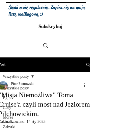
Śledź mnie regularnie. Zapisz się na moją
listę mailingową :)
Subskrybuj
Post
Wszystkie posty
Piotr Piotrowski
Wszystkie posty
"Misja Niemożliwa" Toma
Egipt
Cruise'a czyli most nad Jeziorem
Góry
Pilchowickim.
Morze
Zaktualizowano:
14 sty 2023
Zabytki