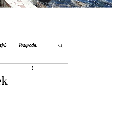
zje)
Przyroda
łace
Łużyce
ek
ecja
Dania