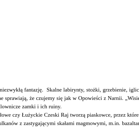
iezwykłą fantazję.  Skalne labirynty, stożki, grzebienie, iglic
ne sprawiają, że czujemy się jak w Opowieści z Narnii. „Wisi
lownicze zamki i ich ruiny. 
łowe czy Łużyckie Czeski Raj tworzą piaskowce, przez które 
ulkanów z zastygającymi skałami magmowymi, m.in. bazalta