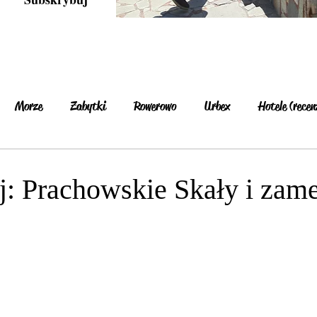
Morze
Zabytki
Rowerowo
Urbex
Hotele (recen
buskie
Brandenburgia
Czechy
Niemcy
Zamki i pa
j: Prachowskie Skały i zam
nezja
Turcja
Finlandia
Szwecja
Estonia
Gr
Hiszpania
Rumunia
Bułgaria