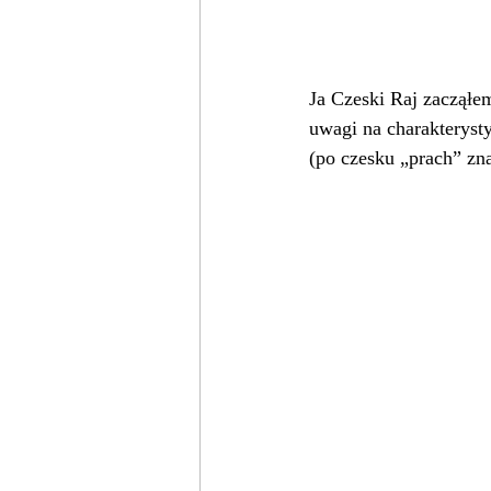
Ja Czeski Raj zacząłe
uwagi na charakterysty
(po czesku „prach” zna