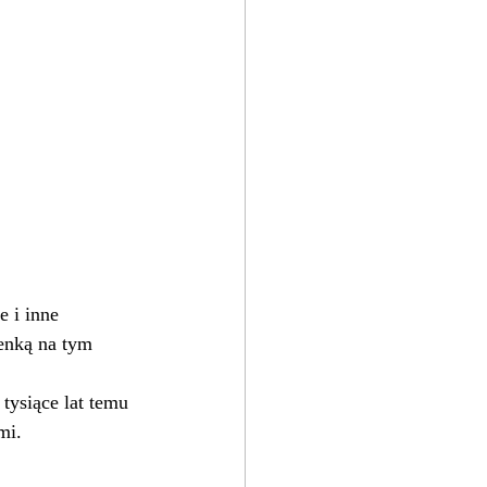
e i inne 
enką na tym 
tysiące lat temu 
mi. 