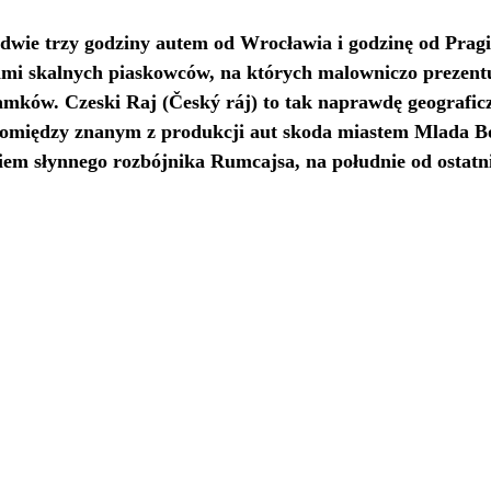
dwie trzy godziny autem od Wrocławia i godzinę od Pragi
ami skalnych piaskowców, na których malowniczo prezentu
mków. Czeski Raj (Český ráj) to tak naprawdę geografic
pomiędzy znanym z produkcji aut skoda miastem Mlada Bo
iem słynnego rozbójnika Rumcajsa, na południe od ostatn