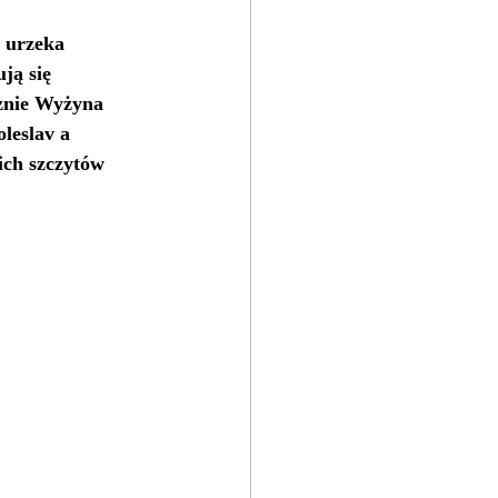
 urzeka 
ją się 
znie Wyżyna 
leslav a 
ich szczytów 