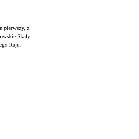
n pierwszy, z 
howskie Skały 
ego Raju. 