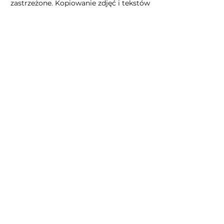
zastrzeżone. Kopiowanie zdjęć i tekstów
bez zgody autora zabronione.
Polityka prywatności