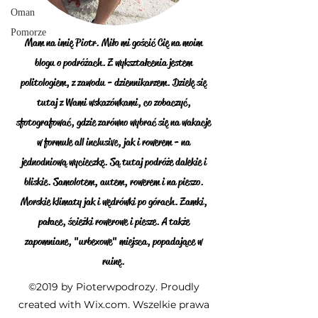
Oman
Pomorze
Mam na imię Piotr. Miło mi gościć Cię na moim
blogu o podróżach. Z wykształcenia jestem
politologiem, z zawodu - dziennikarzem. Dzielę się
tutaj z Wami wskazówkami, co zobaczyć,
sfotografować, gdzie zarówno wybrać się na wakacje
w formule all inclusive, jak i rowerem - na
jednodniową wycieczkę. Są tutaj podróże dalekie i
bliskie. Samolotem, autem, rowerem i na pieszo.
Morskie klimaty jak i wędrówki po górach. Zamki,
pałace, ścieżki rowerowe i piesze. A także
zapomniane, "urbexowe" miejsca, popadające w
ruinę.
©2019 by Pioterwpodrozy. Proudly
created with Wix.com. Wszelkie prawa