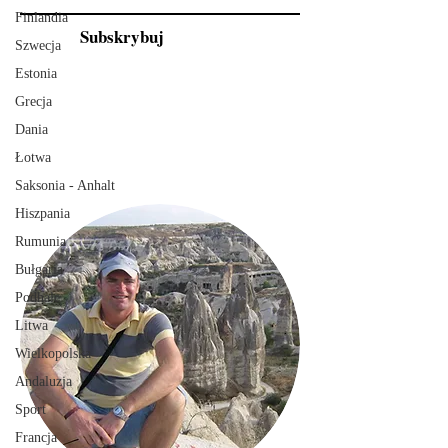
Finlandia
Subskrybuj
Szwecja
Estonia
Grecja
Dania
Łotwa
Saksonia - Anhalt
Hiszpania
Rumunia
Bułgaria
Podhale
Litwa
Wielkopolska
Andaluzja
Sport
Francja