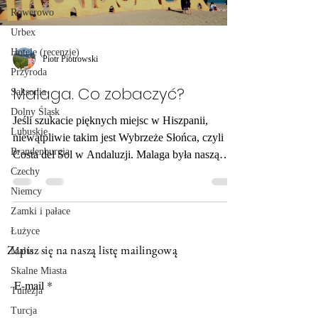
Rowerowo
Urbex
Hotele (recenzje)
Piotr Piotrowski
Przyroda
Malaga. Co zobaczyć?
Saksonia
Dolny Śląsk
Jeśli szukacie pięknych miejsc w Hiszpanii,
Lubuskie
niewątpliwie takim jest Wybrzeże Słońca, czyli
Brandenburgia
Costa del Sol w Andaluzji. Malaga była naszą
pierwszą przystanią w tej bajecznej krainie, mocno
Czechy
przesiąkniętej arabską kulturą, kuchnią czy
Niemcy
architekturą. To tu przylecieliśmy z Wrocławia na
Zamki i pałace
kilkudniowy, krótki urlop. Andaluzję zaczęliśmy
Łużyce
podziwiać i smakować właśnie od Malagi.
Zapisz się na naszą listę mailingową
Malta
Kilkanaście słonecznych plaż na wybrzeżu Morza
Skalne Miasta
Śródziemnego, rodzinny dom i muzeum Pabla
E-mail
Picassa, arabskie tw
Tunezja
Turcja