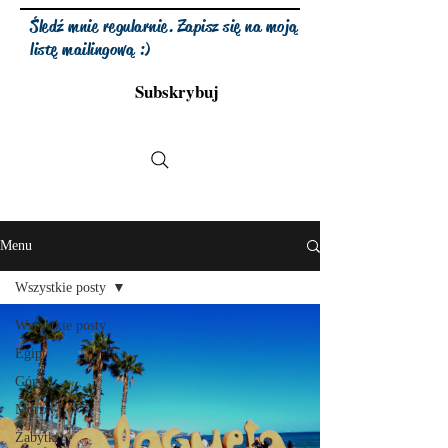
Śledź mnie regularnie. Zapisz się na moją
listę mailingową :)
Subskrybuj
Menu
Wszystkie posty
Wszystkie posty
Egipt
Góry
Morze
Zabytki