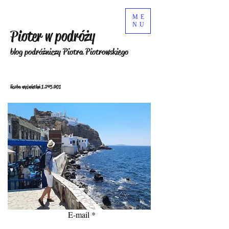
ME
NU
Pioter w podróży
blog podróżniczy Piotra Piotrowskiego
liczba wyświetleń
1.245.901
E-mail