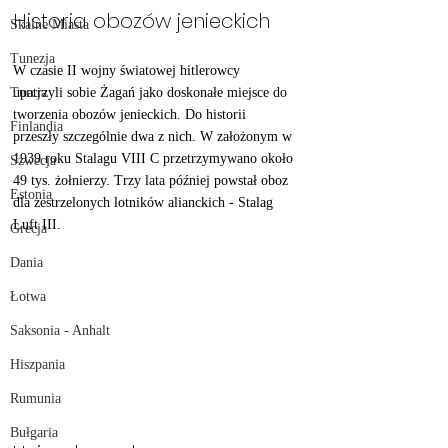
Historia obozów jenieckich
Skalne Miasta
Tunezja
W czasie II wojny światowej hitlerowcy 
upatrzyli sobie Żagań jako doskonałe miejsce do 
Turcja
tworzenia obozów jenieckich. Do historii 
Finlandia
przeszły szczególnie dwa z nich. W założonym w 
1939 roku Stalagu VIII C przetrzymywano około 
Szwecja
49 tys. żołnierzy. Trzy lata później powstał oboz 
Estonia
dla zestrzelonych lotników alianckich - Stalag 
Luft III. 
Grecja
Dania
Łotwa
Saksonia - Anhalt
Hiszpania
Rumunia
Bułgaria