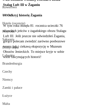
Stalag Luft III w Żaganiu
Rowerowo
Urbex
## Odkryj historię Żagania
Hotele (recenzje)
W tym roku minęła 81. rocznica ucieczki 76 
alianckich jeńców z żagańskiego obozu Stalagu 
Przyroda
Luft III. Jeśli jeszcze nie odwiedziłeś Żagania, 
Saksonia
gorąco polecam zwiedzić zarówno poobozowe 
tereny, jak i ciekawą ekspozycję w Muzeum 
Dolny Śląsk
Obozów Jenieckich. To miejsce kryje w sobie 
Lubuskie
wiele fascynujących historii!
Brandenburgia
Czechy
Niemcy
Zamki i pałace
Łużyce
Malta