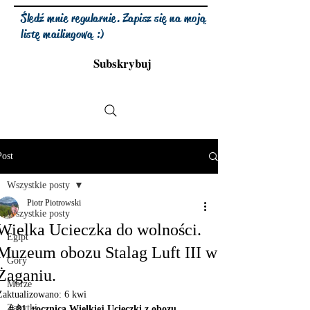
Śledź mnie regularnie. Zapisz się na moją
listę mailingową :)
Subskrybuj
Post
Wszystkie posty
Piotr Piotrowski
Wszystkie posty
Wielka Ucieczka do wolności.
Egipt
Muzeum obozu Stalag Luft III w
Góry
Żaganiu.
Morze
Zaktualizowano:
6 kwi
Zabytki
# 81. rocznica Wielkiej Ucieczki z obozu 