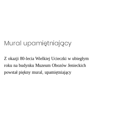
Mural upamiętniający
Z okazji 80-lecia Wielkiej Ucieczki w ubiegłym 
roku na budynku Muzeum Obozów Jenieckich 
powstał piękny mural, upamiętniający 
zamordowanych po ucieczce sześciu polskich 
lotników: majora nawigatora Antoniego 
Kiewnarskiego, porucznika pilota Stanisława 
Króla oraz poruczników nawigatorów: 
Włodzimierza Kolanowskiego, Jerzego 
Mondscheina, Kazimierza Pawluka i Pawła 
Tobolskiego. 