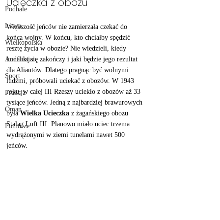
Ucieczka z obozu
Podhale
Litwa
Większość jeńców nie zamierzała czekać do 
końca wojny. W końcu, kto chciałby spędzić 
Wielkopolska
resztę życia w obozie? Nie wiedzieli, kiedy 
konflikt się zakończy i jaki będzie jego rezultat 
Andaluzja
dla Aliantów. Dlatego pragnąc być wolnymi 
Sport
ludźmi, próbowali uciekać z obozów. W 1943 
roku, w całej III Rzeszy uciekło z obozów aż 33 
Francja
tysiące jeńców. Jedną z najbardziej brawurowych 
Oman
była 
Wielka Ucieczka
 z żagańskiego obozu 
Stalag Luft III. Planowo miało uciec trzema 
Pomorze
wydrążonymi w ziemi tunelami nawet 500 
jeńców.