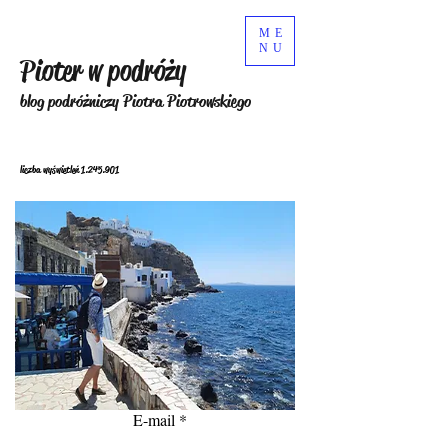
ME
NU
Pioter w podróży
blog podróżniczy Piotra Piotrowskiego
liczba wyświetleń
1.245.901
E-mail