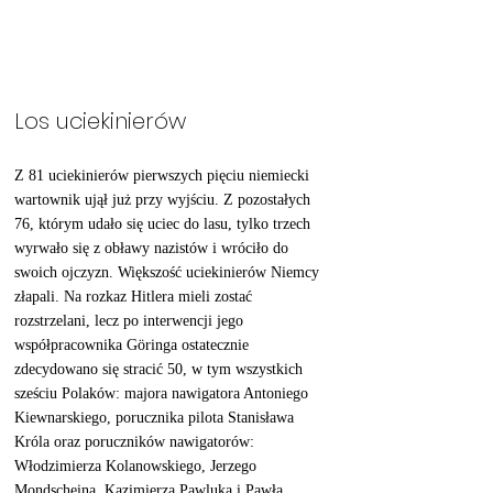
Los uciekinierów
Z 81 uciekinierów pierwszych pięciu niemiecki 
wartownik ujął już przy wyjściu. Z pozostałych 
76, którym udało się uciec do lasu, tylko trzech 
wyrwało się z obławy nazistów i wróciło do 
swoich ojczyzn. Większość uciekinierów Niemcy 
złapali. Na rozkaz Hitlera mieli zostać 
rozstrzelani, lecz po interwencji jego 
współpracownika Göringa ostatecznie 
zdecydowano się stracić 50, w tym wszystkich 
sześciu Polaków: majora nawigatora Antoniego 
Kiewnarskiego, porucznika pilota Stanisława 
Króla oraz poruczników nawigatorów: 
Włodzimierza Kolanowskiego, Jerzego 
Mondscheina, Kazimierza Pawluka i Pawła 